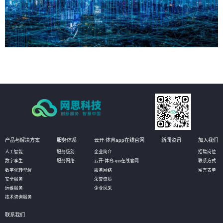
产品与解决方案
服务体系
云开·体育app在线官网
新闻资讯
加入我们
人工智能
服务级别
企业简介
招聘岗位
数字孪生
服务网络
云开·体育app在线官网
联系方式
数字化转型解
服务网络
留言表单
安全服务
荣誉资质
运维服务
企业风采
技术咨询服务
联系我们