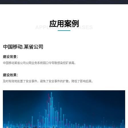
应用案例
APPLICATION CASES
中国移动.某省公司
建设背景：
中国移动某省公司公网业务系统弱口令导致感染挖矿病毒。
建设效果：
及时有效地处置了安全事件，避免了安全事件的扩散，降低了影响后果。