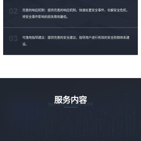
02
完善的响应机制：提供完善的响应机制，快速处置安全事件，化解安全危机，
将安全事件影响的损失降到最低。
03
可落地指导建议：提供完善的安全建议，指导用户进行有效的安全防御体系建
设。
服务内容
service content