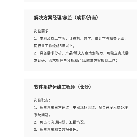
5、沟通表达能力强，具备团队协作能力。
岗位要求：
1、本科以上相关专业毕业，拥有三年以上相关数据工作经
解决方案经理/总监（成都/济南）
验经验。
2、熟悉PostgreSQL、redis、MongoDB、ElasticSearch等
岗位要求
开源数据库运维管理，拥有开发经验优先。
1、本科及以上学历，计算机、数学、统计学等相关专业，
3、熟悉Oracle、MySQL、SQLServer中一种或多种优先。
同行业工作经验5年以上；
4、熟悉Hadoop、HBASE、Spark等大数据平台优先。
2、具备需求分析、产品/解决方案策划能力，可独立完成需
5、熟悉linux或任意一种unix操作系统，如有较强操作系统
求调研、需求整理与分析和产品/解决方案规划工作；
侧工作经验者优先。
3、逻辑缜密，对用户产品/解决方案体验敏感，对数据敏
6、具备丰富的项目实施经验，较强的自我学习能力。
感，有产品/解决方案意识，有主见，以数据为驱动，以结
7、责任心强，为人友好，沟通能力强，具有良好的团队意
果为导向；
软件系统运维工程师（长沙）
识。
4、具有丰富的AI产品/解决方案解决方案经验，能够针对客
户的需求，快速响应输出相关的解决方案，包括视频分析、
岗位职责：
图像识别、NLP、OCR、机器学习等；
1、负责系统日常运维，支撑现场运维，配合开发人员处理
5、具备AI技术背景，掌握TensorFlow、PyTorch、Spark
系统问题。
MLlib、SK-Learn等常见AI算法框架，对人脸识别、目标检
2、负责与沟通问题，汇报情况。
测、图像识别、OCR、NLP等AI算法有深刻理解。具有AI平
3、负责系统相关数据处理。
台级产品/解决方案从业经验者优先。具有大数据技术背景