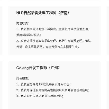
5、完成其他上级领导交予的任务和工作。
NLP自然语言处理工程师（济南）
岗位要求：
岗位职责：
1、本科以上学历，一年以上需求分析相关经验者优先；
1、负责相关算法的设计与实现，主要包括自然语言处理、
2、熟悉产品及需求规划工具，如:Axure、Xmind、MS
通用机器学习算法；
Project等；
2、负责大规模文本数据库处理，包括生文本预处理，句法
3、具备良好的交流协调能力，有较强的责任感、工作积极
分析，命名实体识别，文本分类与文本摘要生成；
主动；
3、跟踪自然语言处理的前沿技术和业界先进的模型应用；
4、有较强的系统需求分析、文档编写能力、沟通能力；
4、负责问答系统的搭建和知识图谱的建立；
5、具备与多团队合作的经验，良好团队协作精神；
Golang开发工程师（广州）
岗位要求：
岗位职责：
1、1年及以上自然语言处理方向研究或工作经验，统招本科
1、负责服务端的API以及平台设计跟实现；
及以上学历；
2、负责与保证服务端的高性能实现以及并发管理与控制；
2、熟悉tensorflow，keras，pytorch等常规深度学习框架，
3、负责配合前端界面进行功能对接；
快速根据客户需求实现有效的模型；
3、熟悉掌握至少一种编程语言，如：Python，Java；