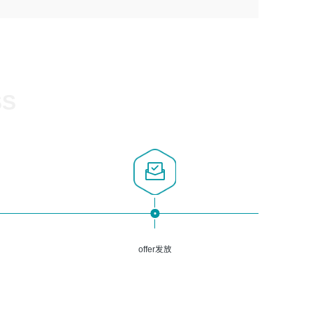
1、计算机相关专业，大专以上学历，2年以上开发运维工作
5、熟悉Spring、Mybatis等开源框架和常用apache组件,熟
3、深入理解公司各项AI产品和技术信息；具有较强的文档
经验；
悉Web服务端开发的各种常用框架和技术Springboot、
编写能力，能独立撰写PPT、方案建议书等，面试时需携带
2、必须具备的能力：有丰富的运维开发和K8S运维经验；
Shiro、springcloud等；熟悉Linux常用命令和了解常用脚
个人制作的专业PPT文件进行展示。
熟悉K8S、Git、docker等相关工具使用；熟练掌握Linux环
本语言，较丰富的线上系统运维经验，复杂问题排查思路清
境下的Shell语言 ；工作责任感强、具有良好的沟通能力、
晰。
服务意识；
SS
3、掌握Linux环境下的Python编程语言；
4、掌握DevOps思想、方法和流程。Jenkins工具使用；
5、掌握常见中间件配置与优化，如mysql、nginx等；
6、掌握服务器的维护，熟悉linux系统的常用操作；
7、掌握和第三方系统API接口的维护操作，和安全漏洞扫描
的修复工作。
offer发放