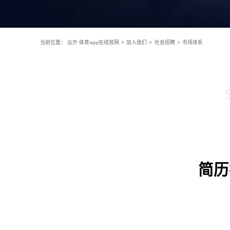
当前位置：
云开·体育app在线官网
>
加入我们
>
社会招聘
>
市场体系
简历投