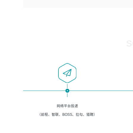
4、负责系统运维相关文档编写。
者优先；
5、负责现场对接客户，沟通事项。
6、具备良好的客户意识与沟通能力，善于学习思考、创新
与团队协作，认真负责、执行力与抗压力强。
岗位要求：
1、计算机相关专业本科以上学历，1年以上软件系统运维经
S
验。
2、精通linux命令。
3、熟悉oracle、mysql 数据库。
4、善于沟通，具有良好的团队合作精神和协作能力。
5、必须有实际的生产环境系统维护经验。
6、有中国移动安全态势系统相关项目经验优先考虑。
网络平台投递
（前程、智联、BOSS、拉勾、猎聘）