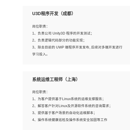
U3D程序开发（成都）
岗位职责：
1、负责公司 Unity3D 程序的开发测试；
2、负责逻辑代码部分的功能实现；
3、除去目前的 UWP 端程序开发发布, 后续对多端开发进行
学习投入。
岗位要求：
系统运维工程师（上海）
1、全日制本科相关专业，具有相关开发经验?年以上；
2、熟练掌握 Unity3D 程序开发，精通 C# 语言开发；
岗位职责：
3、具有大量插件的使用调试经历，开发测试过 UWP 端程
1、为客户提供基于Linux系统的运维支撑服务；
序者优先；
2、解答客户针对Linux及开源软件系统的咨询需求；
4、有良好的沟通能力和团队合作意识；
3、提供基于客户场景的自动化运维脚本；
5、开发过 HoloLens 程序者优先。
4、操作系统健康巡检及操作系统安全加固等工作