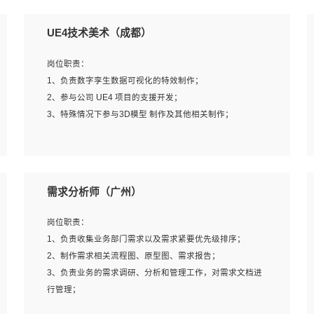
UE4技术美术（成都）
岗位职责：
1、负责数字孪生数据可视化的特效制作；
2、参与公司 UE4 项目的支援开发；
3、特殊情况下参与3D模型 制作及其他相关制作；
岗位要求：
1、全日制本科以上学历，美术、动画相关专业毕业，具有
需求分析师（广州）
相关效果制作经验2年以上；
2、熟练掌握 Particle 或 Niagara 制作特效模块；
岗位职责：
3、想象力丰富, 有一定的艺术审美深度；
1、负责收集业务部门需求以及需求紧要优先级排序；
4、有良好的场景特效搭建功底；
2、制作需求相关流程图、原型图、需求报告；
5、熟悉 3Ds Max 或者 Maya；
3、负责业务的需求调研、分析和管理工作，对需求文档进
6、有良好的沟通能力和团队合作意识；
行管理；
7、参与过建筑结构表现相关项目者优先
4、发现业务操作流程中的痛点，并提出对应的解决方案；