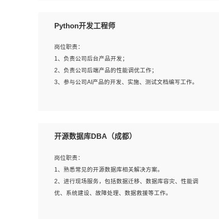
岗位要求：
Python开发工程师
1、全日制本科计算机相关专业毕业，3年以上相关工作经
验；
岗位职责：
2、精通linux操作系统的运行维护，具有故障处理的能力
1、负责公司后台产品开发；
3、熟练使用脚本语言，shell/python任一种，熟练使用
2、负责公司后端产品的性能调优工作；
Ansible
3、参与公司AI产品的开发、实施、测试文档编写工作。
4、熟悉linux常见服务、中间件的基本原理、部署以及故障
处理，如：Mysql、Apache、Nginx、Zabbix、Kafka等
5、熟悉主流虚拟化技术，如：VMware、KVM
岗位要求:
6、具备网络方面的基础知识，熟悉常见的网络协议，如
1、计算机相关专业，本科及以上学历，2年以上后端开发经
开源数据库DBA（成都）
TCP/IP，转发原理，路由优先级等
验，有过运营商项目经验的更佳；
7、了解容器技术，熟悉docker或podman
2、熟练python编程语言，熟悉服务端开发流程，熟悉常见
岗位职责：
8、有良好的文档编写能力和沟通能力，有RHCE证书优先
的算法和数据结构；
1、熟悉常见的开源数据库相关解决方案。
3、熟悉数据库开发，熟悉Mysql、Oracle、MongoDb数据
2、进行现场服务，包括数据迁移、数据库容灾、性能调
库应用开发其中一种；
优、系统建设、故障处理、数据救援等工作。
4、熟悉Python Wed框架（Django/Flask...）代码能力优
秀，熟悉编码规范和具备良好的文档编写能力）；