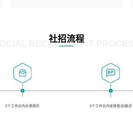
5、熟悉主流的分类算法、聚类算法和关联分析算法原理，
能熟练使用神经网络算法的进行业务建模；
岗位要求：
6、对OCR领域有深入的研究，熟悉模型调参，压缩和整型
1、精通java编程，熟悉vue和jsp编程；
化方法；
2、熟悉linux命令；
7、熟悉mysql、oracle、MongoDB、redis等其中一种数据
3、熟练使用springmvc、springcloud、webservice等框架
社招流程
库使用。
进行开发；
OCIAL RECRUITMENT PROCE
4、熟练使用oracle、mysql进行开发；
5、熟悉流程开发如使用activiti；
6、计算机相关专业本科以上学历，3年以上开发工作经验。
2个工作日内反馈简历
3个工作日内安排笔试/面试