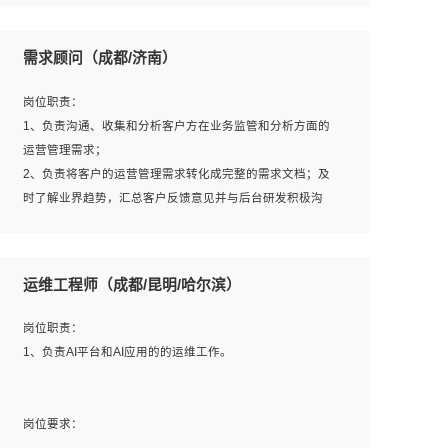
6、熟悉主流数据库、应用服务器、中间件部署架构和运维
用；
方法；
5、根据业务架构设计与业务需求，上接业务设计下接系统
需求顾问（成都/济南）
7、具备资源池迁移、应用及数据迁移、异构数据迁移相关
设计，编写系统概要设计，指导技术骨干进行系统详细设
经验；
计。
岗位职责：
8、具有HCIE/H3CIE/VMware/阿里云等云计算方向认证者
1、负责沟通、收集和分析客户方在业务监管和分析方面的
优先；
运营管理需求；
岗位要求：
2、负责将客户的运营管理需求转化成完整的需求文档；及
1、全日制统招本科及以上学历，计算机相关专业毕业，5年
时了解业界趋势，汇总客户反馈意见并与后台研发积极沟
以上开发工作经验；
通，从而提升产品在市场中的竞争力；
2、具有扎实的java编程功底和良好的编码习惯，有分布
3、配合客户整理项目汇报材料。
式、多线程及高并发系统开发经验和性能调优经验尤佳；熟
运维工程师（成都/昆明/哈尔滨）
悉JVM调优；掌握基础中间件、基础架构方案和云平台、云
产品功能特性，熟练使用相关平台的功能和了解其背后实现
岗位要求：
岗位职责：
机制；
1、3年以上运营或解决方案的工作经验。
1、负责AI平台和AI应用的的运维工作。
3、精通主流开发框架经验，精通一门主流开发语言；熟悉
2、具备良好的逻辑能力、沟通能力和文字处理能力，能够
主流开源框架源码；
从海量数据中发现关键特征，可独立提出完整的优化方案,
4、具有一定的大中型项目参与经验，有中间件、基础组件
并推动方案执行达成结果；熟练使用PPT、WORD、
岗位要求：
和框架的研发经验，具备研发管理流程建设经验；
EXCEL等办公软件；