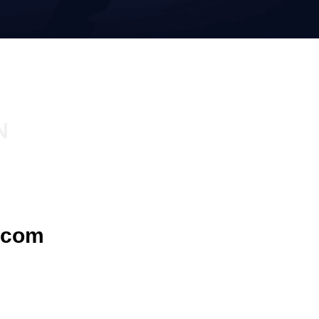
N
.com