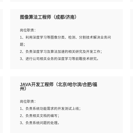
4、 熟悉NLP相关算法与实现；
岗位要求：
5、至少有一次及以上问答系统的项目实践，熟悉问答系统
1、本科及以上学历，计算机相关专业；
图像算法工程师（成都/济南）
全流程开发者优先；
2、1年以上Golang开发工作经验，能独立完成相应项目开
6、有较强的问题分析和处理能力，良好的团队合作意识；
发；
岗位职责：
7、 参与过相关竞赛或科研项目者优先。
3、基础扎实、熟悉数据结构与算法，熟悉多线程、多进
1、利用深度学习等图像分类、检测、分割技术解决业务问
程、IO复用等并发编程思维与实现，熟悉常用开源框架及设
题；
计模式；
2、负责深度学习及算法加速的相关研究及开发工作；
4、熟悉Golang、连接池、消息队列等组件使用、熟悉后端
3、进行公司相关业务的深度学习等前瞻技术研究。
开发、测试、调试流程跟工具使用；
5、对技术有激情，喜欢钻研，能快速接受和掌握新技术，
学习能力和工作责任心强，良好的沟通表达能力和团队协作
岗位要求：
JAVA开发工程师（北京/哈尔滨/合肥/福
能力。
1、统招本科以上学历，图形图像、计算机或数学相关专
州）
业；
2、2年以上图像处理开发经验，熟悉python和spark开发；
岗位职责：
3、熟练使用TensorFlow、Theano、Keras 及 Caffe 任意一
1、负责系统功能需求的开发测试上线；
种主流深度学习框架搭建深度学习系统环境；
2、负责相关文档的编写；
4、熟悉OPENCV、HALCON等常用图像处理软件，熟练进
3、负责系统问题的处理。
行图像处理；