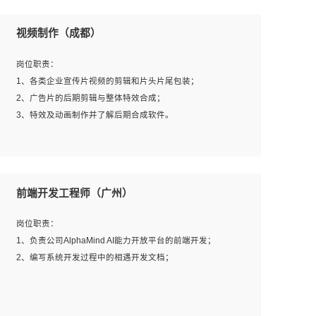
视频制作（成都）
岗位职责：
1、各类企业宣传片视频的剪辑和片头片尾包装；
2、广告片的后期剪辑与整体特效合成；
3、特效及动画制作并了解后期合成软件。
岗位要求：
1、热爱影视，责任心强，有强烈的兴趣和后期制作的主观
前端开发工程师（广州）
能动性；
2、熟练使用After Effect、Photo Shop、熟练掌握视频剪辑
岗位职责：
和特效包装软件；
1、负责公司AlphaMind AI能力开放平台的前端开发；
3、能对影片后期进行整体调色控制，具备一定审美感；
2、编写系统开发过程中的相遇开发文档；
4、在剪辑上会思考，有一定编导思维；
5、踏实， 勤奋，愿意在工作中不断学习，提高自我；
6、能与同事友好相处。
岗位要求：