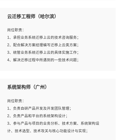
1、全日制本科及以上学历，计算机相关专业毕业，一年以
上前端开发工作经验；
云迁移工程师（哈尔滨）
2、熟练掌握HTML、CSS、JavaScript等web相关技术；
3、熟悉react/vue/angular任何一种前端框架，熟悉react优
岗位职责：
先；
1、承担业务系统迁移上云的技术咨询服务；
4、熟悉webpack配置和git操作；
2、配合解决方案经理编写迁移上云类方案；
5、善于沟通，具有团队意识；
3、统管业务系统迁移上云的具体实施工作；
4、解决迁移过程中所遇到的一些技术问题；
岗位要求：
系统架构师（广州）
1、专科及以上学历，三年以上工作经验，计算机等相关专
业；
岗位职责：
2、具备常见业务系统资源评估、部署优化和故障排查的能
1、负责自研产品开发及开发团队管理；
力；
2、负责产品和平台的系统架构设计；
3、熟悉常见操作系统、存储、网络、 IO 等相关原理；
3、参与产品与项目的业务分析、技术方案、系统架构设
4、具有迁移工具实操经验，具备P2V、V2V迁移能力；
计、技术选型、技术攻关与核心功能设计与实现；
5、熟练华为、VMware虚拟化、云计算及云存储技术；
4、根据业务及技术发展，做前瞻性的技术分析、研究及应