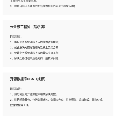
本分类与文本摘要生成；
5、沟通表达能力强，具备团队协作能力。
3、跟踪自然语言处理的前沿技术和业界先进的模型应用；
4、负责问答系统的搭建和知识图谱的建立；
云迁移工程师（哈尔滨）
岗位要求：
1、1年及以上自然语言处理方向研究或工作经验，统招本科及以上学历；
岗位职责：
2、熟悉tensorflow，keras，pytorch等常规深度学习框架，快速根据客户需求实现
1、承担业务系统迁移上云的技术咨询服务；
有效的模型；
2、配合解决方案经理编写迁移上云类方案；
3、熟悉掌握至少一种编程语言，如：Python，Java；
3、统管业务系统迁移上云的具体实施工作；
4、 熟悉NLP相关算法与实现；
4、解决迁移过程中所遇到的一些技术问题；
5、至少有一次及以上问答系统的项目实践，熟悉问答系统全流程开发者优先；
6、有较强的问题分析和处理能力，良好的团队合作意识；
7、 参与过相关竞赛或科研项目者优先。
岗位要求：
开源数据库DBA（成都）
1、专科及以上学历，三年以上工作经验，计算机等相关专业；
2、具备常见业务系统资源评估、部署优化和故障排查的能力；
岗位职责：
3、熟悉常见操作系统、存储、网络、 IO 等相关原理；
1、熟悉常见的开源数据库相关解决方案。
4、具有迁移工具实操经验，具备P2V、V2V迁移能力；
2、进行现场服务，包括数据迁移、数据库容灾、性能调优、系统建设、故障处理、
5、熟练华为、VMware虚拟化、云计算及云存储技术；
数据救援等工作。
6、熟悉主流数据库、应用服务器、中间件部署架构和运维方法；
7、具备资源池迁移、应用及数据迁移、异构数据迁移相关经验；