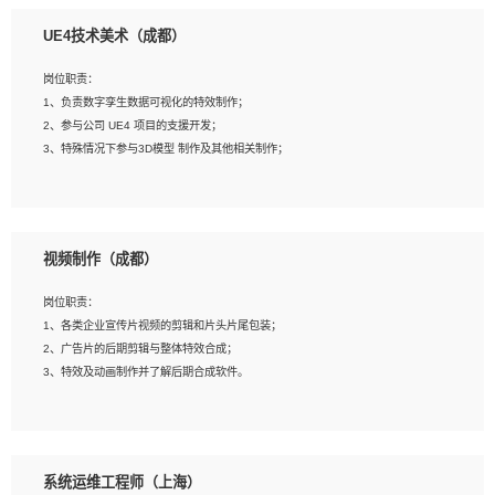
1、全日制本科相关专业，具有相关开发经验?年以上；
UE4技术美术（成都）
2、熟练掌握 Unity3D 程序开发，精通 C# 语言开发；
3、具有大量插件的使用调试经历，开发测试过 UWP 端程序者优先；
岗位职责：
4、有良好的沟通能力和团队合作意识；
1、负责数字孪生数据可视化的特效制作；
5、开发过 HoloLens 程序者优先。
2、参与公司 UE4 项目的支援开发；
3、特殊情况下参与3D模型 制作及其他相关制作；
岗位要求：
1、全日制本科以上学历，美术、动画相关专业毕业，具有相关效果制作经验2年以
视频制作（成都）
上；
2、熟练掌握 Particle 或 Niagara 制作特效模块；
岗位职责：
3、想象力丰富, 有一定的艺术审美深度；
1、各类企业宣传片视频的剪辑和片头片尾包装；
4、有良好的场景特效搭建功底；
2、广告片的后期剪辑与整体特效合成；
5、熟悉 3Ds Max 或者 Maya；
3、特效及动画制作并了解后期合成软件。
6、有良好的沟通能力和团队合作意识；
7、参与过建筑结构表现相关项目者优先
岗位要求：
1、热爱影视，责任心强，有强烈的兴趣和后期制作的主观能动性；
系统运维工程师（上海）
2、熟练使用After Effect、Photo Shop、熟练掌握视频剪辑和特效包装软件；