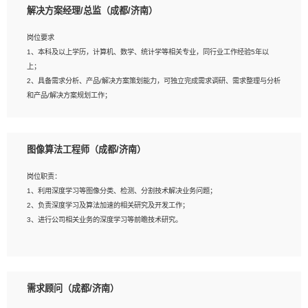
解决方案经理/总监（成都/济南）
岗位要求
岗位要求：
1、本科及以上学历，计算机、数学、统计学等相关专业，同行业工作经验5年以
1、全日制统招本科及以上学历，计算机相关专业毕业，5年以上开发工作经验；
上；
2、具有扎实的java编程功底和良好的编码习惯，有分布式、多线程及高并发系统开
2、具备需求分析、产品/解决方案策划能力，可独立完成需求调研、需求整理与分析
发经验和性能调优经验尤佳；熟悉JVM调优；掌握基础中间件、基础架构方案和云
和产品/解决方案规划工作；
平台、云产品功能特性，熟练使用相关平台的功能和了解其背后实现机制；
3、逻辑缜密，对用户产品/解决方案体验敏感，对数据敏感，有产品/解决方案意
3、精通主流开发框架经验，精通一门主流开发语言；熟悉主流开源框架源码；
识，有主见，以数据为驱动，以结果为导向；
4、具有一定的大中型项目参与经验，有中间件、基础组件和框架的研发经验，具备
4、具有丰富的AI产品/解决方案解决方案经验，能够针对客户的需求，快速响应输出
研发管理流程建设经验；
图像算法工程师（成都/济南）
相关的解决方案，包括视频分析、图像识别、NLP、OCR、机器学习等；
5、熟悉Spring、Mybatis等开源框架和常用apache组件,熟悉Web服务端开发的各
5、具备AI技术背景，掌握TensorFlow、PyTorch、Spark MLlib、SK-Learn等常见
种常用框架和技术Springboot、Shiro、springcloud等；熟悉Linux常用命令和了解
岗位职责：
AI算法框架，对人脸识别、目标检测、图像识别、OCR、NLP等AI算法有深刻理
常用脚本语言，较丰富的线上系统运维经验，复杂问题排查思路清晰。
1、利用深度学习等图像分类、检测、分割技术解决业务问题；
解。具有AI平台级产品/解决方案从业经验者优先。具有大数据技术背景者优先；
2、负责深度学习及算法加速的相关研究及开发工作；
6、具备良好的客户意识与沟通能力，善于学习思考、创新与团队协作，认真负责、
3、进行公司相关业务的深度学习等前瞻技术研究。
执行力与抗压力强。
岗位要求：
1、统招本科以上学历，图形图像、计算机或数学相关专业；
需求顾问（成都/济南）
2、2年以上图像处理开发经验，熟悉python和spark开发；
3、熟练使用TensorFlow、Theano、Keras 及 Caffe 任意一种主流深度学习框架搭