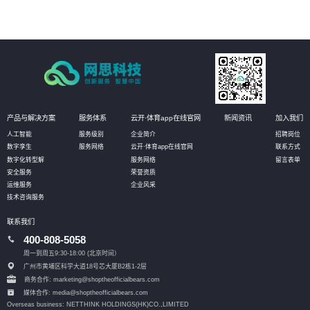
产品与解决方案
服务体系
云开·体育app在线官网
新闻资讯
加入我们
人工智能
服务级别
企业简介
招聘岗位
数字孪生
服务网络
云开·体育app在线官网
联系方式
数字化转型解
服务网络
留言表单
安全服务
荣誉资质
运维服务
企业风采
技术咨询服务
联系我们
400-808-5058
周一到周五9:30-18:00 (北京时间）
广州市黄埔区科学大道18号芯大厦B2栋1-2层
商务合作: marketing@shoptheofficialbears.com
媒体合作: media@shoptheofficialbears.com
Overseas business: NETTHINK HOLDINGS(HK)CO.,LIMITED