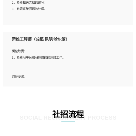
2、负责相关文档的编写；
4、善于沟通，具有良好的团队合作精神和协作能力。
3、负责系统问题的处理。
5、必须有实际的生产环境系统维护经验。
6、有中国移动安全态势系统相关项目经验优先考虑。
岗位要求：
1、精通java编程，熟悉vue和jsp编程；
运维工程师（成都/昆明/哈尔滨）
2、熟悉linux命令；
3、熟练使用springmvc、springcloud、webservice等框架进行开发；
岗位职责：
4、熟练使用oracle、mysql进行开发；
1、负责AI平台和AI应用的的运维工作。
5、熟悉流程开发如使用activiti；
6、计算机相关专业本科以上学历，3年以上开发工作经验。
岗位要求：
1、计算机相关专业，大专以上学历，2年以上开发运维工作经验；
2、必须具备的能力：有丰富的运维开发和K8S运维经验；熟悉K8S、Git、docker
等相关工具使用；熟练掌握Linux环境下的Shell语言 ；工作责任感强、具有良好的
沟通能力、服务意识；
3、掌握Linux环境下的Python编程语言；
社招流程
4、掌握DevOps思想、方法和流程。Jenkins工具使用；
SOCIAL RECRUITMENT PROCESS
5、掌握常见中间件配置与优化，如mysql、nginx等；
6、掌握服务器的维护，熟悉linux系统的常用操作；
7、掌握和第三方系统API接口的维护操作，和安全漏洞扫描的修复工作。