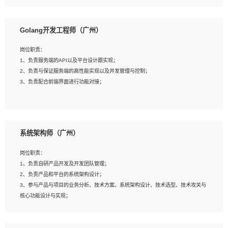
8、具有HCIE/H3CIE/VMware/阿里云等云计算方向认证者优先；
岗位要求：
1、本科以上相关专业毕业，拥有三年以上相关数据工作经验经验。
Golang开发工程师（广州）
2、熟悉PostgreSQL、redis、MongoDB、ElasticSearch等开源数据库运维管理，
拥有开发经验优先。
岗位职责：
3、熟悉Oracle、MySQL、SQLServer中一种或多种优先。
1、负责服务端的API以及平台设计跟实现；
4、熟悉Hadoop、HBASE、Spark等大数据平台优先。
2、负责与保证服务端的高性能实现以及并发管理与控制；
5、熟悉linux或任意一种unix操作系统，如有较强操作系统侧工作经验者优先。
3、负责配合前端界面进行功能对接；
6、具备丰富的项目实施经验，较强的自我学习能力。
7、责任心强，为人友好，沟通能力强，具有良好的团队意识。
岗位要求：
1、本科及以上学历，计算机相关专业；
系统架构师（广州）
2、1年以上Golang开发工作经验，能独立完成相应项目开发；
3、基础扎实、熟悉数据结构与算法，熟悉多线程、多进程、IO复用等并发编程思维
岗位职责：
与实现，熟悉常用开源框架及设计模式；
1、负责自研产品开发及开发团队管理；
4、熟悉Golang、连接池、消息队列等组件使用、熟悉后端开发、测试、调试流程
2、负责产品和平台的系统架构设计；
跟工具使用；
3、参与产品与项目的业务分析、技术方案、系统架构设计、技术选型、技术攻关与
5、对技术有激情，喜欢钻研，能快速接受和掌握新技术，学习能力和工作责任心
核心功能设计与实现；
强，良好的沟通表达能力和团队协作能力。
4、根据业务及技术发展，做前瞻性的技术分析、研究及应用；
5、根据业务架构设计与业务需求，上接业务设计下接系统设计，编写系统概要设
计，指导技术骨干进行系统详细设计。