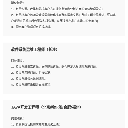
岗位职责：
建深度学习系统环境；
1、负责沟通、收集和分析客户方在业务监管和分析方面的运营管理需求；
4、熟悉OPENCV、HALCON等常用图像处理软件，熟练进行图像处理；
2、负责将客户的运营管理需求转化成完整的需求文档；及时了解业界趋势，汇总客
5、熟悉主流的分类算法、聚类算法和关联分析算法原理，能熟练使用神经网络算法
户反馈意见并与后台研发积极沟通，从而提升产品在市场中的竞争力；
的进行业务建模；
3、配合客户整理项目汇报材料。
6、对OCR领域有深入的研究，熟悉模型调参，压缩和整型化方法；
7、熟悉mysql、oracle、MongoDB、redis等其中一种数据库使用。
岗位要求：
软件系统运维工程师（长沙）
1、3年以上运营或解决方案的工作经验。
2、具备良好的逻辑能力、沟通能力和文字处理能力，能够从海量数据中发现关键特
岗位职责：
征，可独立提出完整的优化方案,并推动方案执行达成结果；熟练使用PPT、
1、负责系统日常运维，支撑现场运维，配合开发人员处理系统问题。
WORD、EXCEL等办公软件；
2、负责与沟通问题，汇报情况。
3、深入理解公司各项AI产品和技术信息；具有较强的文档编写能力，能独立撰写
3、负责系统相关数据处理。
PPT、方案建议书等，面试时需携带个人制作的专业PPT文件进行展示。
4、负责系统运维相关文档编写。
5、负责现场对接客户，沟通事项。
JAVA开发工程师（北京/哈尔滨/合肥/福州）
岗位要求：
1、计算机相关专业本科以上学历，1年以上软件系统运维经验。
岗位职责：
2、精通linux命令。
1、负责系统功能需求的开发测试上线；
3、熟悉oracle、mysql 数据库。