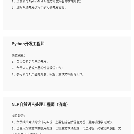
1、负责公司AlphaMind AI能力开放平台的前端开发；
3、具备良好的交流协调能力，有较强的责任感、工作积极主动；
2、编写系统开发过程中的相遇开发文档；
4、有较强的系统需求分析、文档编写能力、沟通能力；
5、具备与多团队合作的经验，良好团队协作精神；
岗位要求：
1、全日制本科及以上学历，计算机相关专业毕业，一年以上前端开发工作经验；
2、熟练掌握HTML、CSS、JavaScript等web相关技术；
Python开发工程师
3、熟悉react/vue/angular任何一种前端框架，熟悉react优先；
4、熟悉webpack配置和git操作；
岗位职责：
5、善于沟通，具有团队意识；
1、负责公司后台产品开发；
2、负责公司后端产品的性能调优工作；
3、参与公司AI产品的开发、实施、测试文档编写工作。
岗位要求:
1、计算机相关专业，本科及以上学历，2年以上后端开发经验，有过运营商项目经
NLP自然语言处理工程师（济南）
验的更佳；
2、熟练python编程语言，熟悉服务端开发流程，熟悉常见的算法和数据结构；
岗位职责：
3、熟悉数据库开发，熟悉Mysql、Oracle、MongoDb数据库应用开发其中一种；
1、负责相关算法的设计与实现，主要包括自然语言处理、通用机器学习算法；
4、熟悉Python Wed框架（Django/Flask...）代码能力优秀，熟悉编码规范和具备
2、负责大规模文本数据库处理，包括生文本预处理，句法分析，命名实体识别，文
良好的文档编写能力）；