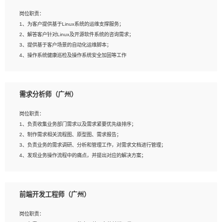
3、能对影片后期进行整体调色控制，具备一定审美感；
岗位职责：
4、在剪辑上会思考，有一定编导思维；
1、为客户提供基于Linux系统的运维支撑服务；
5、踏实， 勤奋，愿意在工作中不断学习，提高自我；
2、解答客户针对Linux及开源软件系统的咨询需求；
6、能与同事友好相处。
3、提供基于客户场景的自动化运维脚本；
4、操作系统健康巡检及操作系统安全加固等工作
岗位要求：
需求分析师（广州）
1、全日制本科计算机相关专业毕业，3年以上相关工作经验；
2、精通linux操作系统的运行维护，具有故障处理的能力
岗位职责：
3、熟练使用脚本语言，shell/python任一种，熟练使用Ansible
1、负责收集业务部门需求以及需求紧要优先级排序；
4、熟悉linux常见服务、中间件的基本原理、部署以及故障处理，如：Mysql、
2、制作需求相关流程图、原型图、需求报告；
Apache、Nginx、Zabbix、Kafka等
3、负责业务的需求调研、分析和管理工作，对需求文档进行管理；
5、熟悉主流虚拟化技术，如：VMware、KVM
4、发现业务操作流程中的痛点，并提出对应的解决方案；
6、具备网络方面的基础知识，熟悉常见的网络协议，如TCP/IP，转发原理，路由优
5、完成其他上级领导交予的任务和工作。
先级等
7、了解容器技术，熟悉docker或podman
8、有良好的文档编写能力和沟通能力，有RHCE证书优先
前端开发工程师（广州）
岗位要求：
1、本科以上学历，一年以上需求分析相关经验者优先；
岗位职责：
2、熟悉产品及需求规划工具，如:Axure、Xmind、MS Project等；