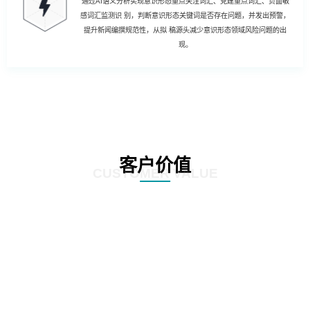
通过AI语义分析实现意识形态重点关注词汇、党建重点词汇、负面敏
感词汇监测识 别，判断意识形态关键词是否存在问题，并发出预警，
提升新闻编撰规范性，从拟 稿源头减少意识形态领域风险问题的出
现。
客户价值
CUSTOMER VALUE
01
强化风险控制：AI智慧风控技术能够通过对新闻公文内容的深度分析和挖掘，
发现潜在的风险点，如敏感信息泄露、政策误读等。通过及时预警和提醒，帮
助客户规避潜在风险，确保新闻公文的准确性和合规性。