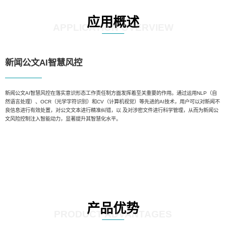
应用概述
APPLICATION OVERVIEW
新闻公文AI智慧风控
新闻公文AI智慧风控在落实意识形态工作责任制方面发挥着至关重要的作用。通过运用NLP（自
然语言处理）、OCR（光学字符识别）和CV（计算机视觉）等先进的AI技术，用户可以对新闻不
良信息进行有效处置，对公文文本进行精准纠错，以 及对涉密文件进行科学管理，从而为新闻公
文风险控制注入智能动力，显著提升其智慧化水平。
产品优势
PRODUCT ADVANTAGES