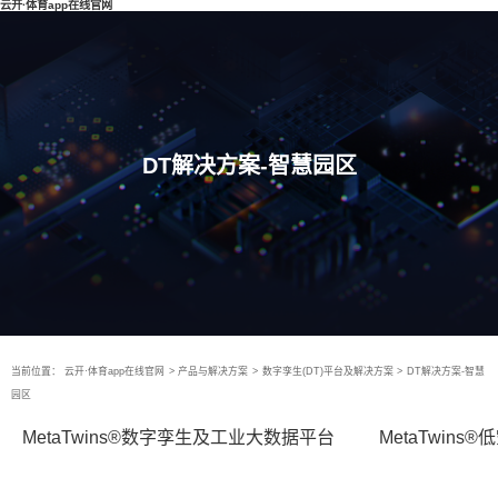
云开·体育app在线官网
DT解决方案-智慧园区
当前位置：
云开·体育app在线官网
>
产品与解决方案
>
数字孪生(DT)平台及解决方案
>
DT解决方案-智慧
园区
MetaTwins®数字孪生及工业大数据平台
MetaTwin