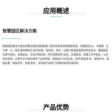
应用概述
APPLICATION OVERVIEW
智慧园区解决方案
智慧园区解决方案支持整合园区各职能部门现有信息系统的数据资源，深度融合5G、大数据、云
计算、AI、融合通信等前沿 技术应用，将信息、技术、设备与高速管理需求有机结合，覆盖园区
全景可视化、治理监测、生态环境监测、经济发展态势 监测、交通监测、党建工作可视化、公共
安全监测、云网平台可视化等多个业务领域，赋能用户业务应用，实现“智能感 知、智能分派、智
能处置、智能考评、智能改进”，有效提升跨部门决策和资源协调效率。
产品优势
PRODUCT ADVANTAGES