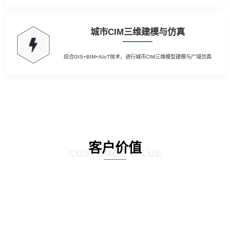
城市CIM三维建模与仿真
综合GIS+BIM+AIoT技术，进行城市CIM三维模型建模与广域仿真
客户价值
CUSTOMER VALUE
01
提升运营效率：通过引入先进的物联网技术，实现园区内设备的远程监控和自
动控制，降低人工干预成本，提高管理效率；利用大数据分析技术，对园区运
营数据进行深入挖掘，为管理层提供决策支持，优化资源配置。